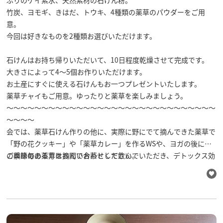
飛騨古川の駐車場
ぷりのケイ素水、天然素材の石けん粉。
よくある質問
竹炭、ヨモギ、きはだ、トウキ、4種類の薬草のパウダーをご用
お知らせ
意。
当サイトについて
今回は好きなものを2種類お選びいただけます。
協会について
パンフレット
石けんはお持ち帰りいただいて、10日程度乾燥させて完成です。
写真ダウンロード
大きさによって4〜5個お作りいただけます。
関連リンク
お土産にすぐに使える石けんもお一つプレゼントいたします。
お問い合わせ
薬草チャイもご用意。ゆったりと薬草を楽しみましょう。
～～～～～～～～～～～～～～～～～～～～～～～～～～～～～～
～～～～
会では、薬草石けん作りの他に、実際に野にでて摘んできた薬草で
「野の花クッキー」や「薬草カレー」を作るWSや、ヨガの後にそ
の季節毎の薬草を摘んでお茶として飲んでいただき、デトックス効
ご興味のある方はお問い合わせください。
果を体感していただく等のコラボWSを行っています。