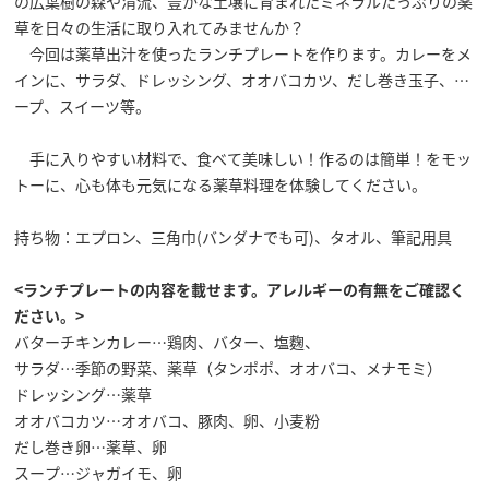
の広葉樹の森や清流、豊かな土壌に育まれたミネラルたっぷりの薬
草を日々の生活に取り入れてみませんか？
今回は薬草出汁を使ったランチプレートを作ります。カレーをメ
インに、サラダ、ドレッシング、オオバコカツ、だし巻き玉子、ス
ープ、スイーツ等。
手に入りやすい材料で、食べて美味しい！作るのは簡単！をモッ
トーに、心も体も元気になる薬草料理を体験してください。
持ち物：エプロン、三角巾(バンダナでも可)、タオル、筆記用具
<ランチプレートの内容を載せます。アレルギーの有無をご確認く
ださい。>
バターチキンカレー…鶏肉、バター、塩麴、
サラダ…季節の野菜、薬草（タンポポ、オオバコ、メナモミ）
ドレッシング…薬草
オオバコカツ…オオバコ、豚肉、卵、小麦粉
だし巻き卵…薬草、卵
スープ…ジャガイモ、卵