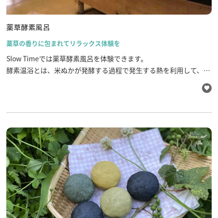
薬草酵素風呂
薬草の香りに包まれてリラックス体験を
Slow Timeでは薬草酵素風呂を体験できます。
酵素温浴とは、米ぬかが発酵する過程で発生する熱を利用して、体
を温める温浴法です。ショウブ根など10種類の薬草が使用されてい
るため、薬草の香りだけではなく冷え性や結構促進の効果も期待で
き、さらに米ぬかのおかげでお肌もスべスべになります。
日本でも有数の薬草の宝庫である飛騨市で、リラックス効果に加
え、健康にも良い薬草酵素温浴をぜひ体験してみてください！