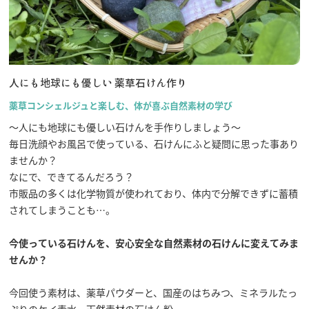
行きたいリスト
人にも地球にも優しい 薬草石けん作り
薬草コンシェルジュと楽しむ、体が喜ぶ自然素材の学び
コラム
〜人にも地球にも優しい石けんを手作りしましょう〜
モデルコース
毎日洗顔やお風呂で使っている、石けんにふと疑問に思った事あり
スポット
ませんか？
体験
なにで、できてるんだろう？
イベント
市販品の多くは化学物質が使われており、体内で分解できずに蓄積
グルメ・おみやげ
されてしまうことも…。
宿泊予約
アクセス
今使っている石けんを、安心安全な自然素材の石けんに変えてみま
飛騨市の６つの魅力
せんか？
ひだじまん図鑑
交通機関・道路情報
今回使う素材は、薬草パウダーと、国産のはちみつ、ミネラルたっ