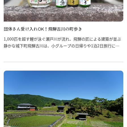
団体さん受け入れOK！飛騨古川の町歩き
行きたいリスト
1,000匹を超す鯉が泳ぐ瀬戸川が流れ、飛騨の匠による建築が並ぶ
静かな城下町飛騨古川は、小グループの日帰りや1泊2日旅行にぴ
コラム
ったりの町。団体さん大満足コースの王道です。
モデルコース
スポット
体験
イベント
グルメ・おみやげ
宿泊予約
アクセス
飛騨市の６つの魅力
ひだじまん図鑑
交通機関・道路情報