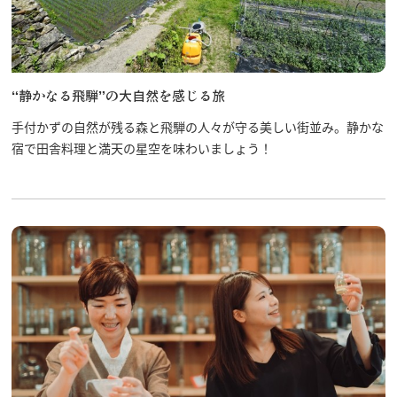
飛騨古川の駐車場
よくある質問
お知らせ
当サイトについて
協会について
“静かなる飛騨”の大自然を感じる旅
パンフレット
写真ダウンロード
手付かずの自然が残る森と飛騨の人々が守る美しい街並み。静かな
関連リンク
宿で田舎料理と満天の星空を味わいましょう！
お問い合わせ