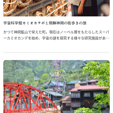
宇宙科学館カミオカラボと飛騨神岡の街歩きの旅
かつて神岡鉱山で栄えた町。現在はノーベル賞をもたらしたスーパ
ーカミオカンデを始め、宇宙の謎を探究する様々な研究施設があり
ます。 その研究について学べるところが「飛騨宇宙科学館カミオ
カラボ」。 また、神岡の町には昭和レトロな建物が立ち並び、坂
道、細道が迷路のように入り組んでいます。ぶらり街歩きとセット
で神岡を満喫！